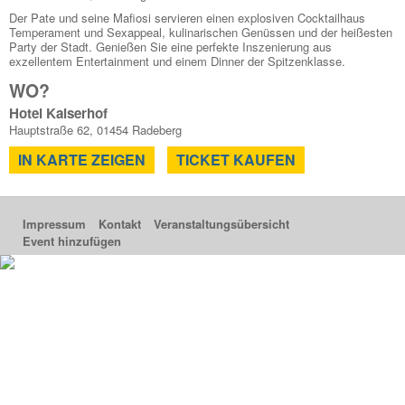
Der Pate und seine Mafiosi servieren einen explosiven Cocktailhaus
Temperament und Sexappeal, kulinarischen Genüssen und der heißesten
Party der Stadt. Genießen Sie eine perfekte Inszenierung aus
exzellentem Entertainment und einem Dinner der Spitzenklasse.
WO?
Hotel Kaiserhof
Hauptstraße 62, 01454 Radeberg
IN KARTE ZEIGEN
TICKET KAUFEN
Impressum
Kontakt
Veranstaltungsübersicht
Event hinzufügen