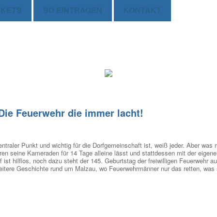
CKETS
SO EINTRAGEN
KONTAKT
ie Feuerwehr die immer lacht!
zentraler Punkt und wichtig für die Dorfgemeinschaft ist, weiß jeder. Aber 
en seine Kameraden für 14 Tage alleine lässt und stattdessen mit der eigenen
rf ist hilflos, noch dazu steht der 145. Geburtstag der freiwilligen Feuerwehr
weitere Geschichte rund um Malzau, wo Feuerwehrmänner nur das retten, was 