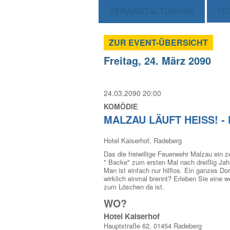
TI
VERANSTALTUNGEN
ZUR EVENT-ÜBERSICHT
Freitag, 24. März 2090
24.03.2090 20:00
KOMÖDIE
MALZAU LÄUFT HEISS! - D
Hotel Kaiserhof, Radeberg
Das die freiwillige Feuerwehr Malzau ein 
" Backe" zum ersten Mal nach dreißig Jahr
Man ist einfach nur hilflos. Ein ganzes Do
wirklich einmal brennt? Erleben Sie eine 
zum Löschen da ist.
WO?
Hotel Kaiserhof
Hauptstraße 62, 01454 Radeberg