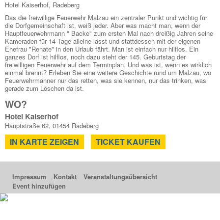
Hotel Kaiserhof, Radeberg
Das die freiwillige Feuerwehr Malzau ein zentraler Punkt und wichtig für
die Dorfgemeinschaft ist, weiß jeder. Aber was macht man, wenn der
Hauptfeuerwehrmann " Backe" zum ersten Mal nach dreißig Jahren seine
Kameraden für 14 Tage alleine lässt und stattdessen mit der eigenen
Ehefrau "Renate" in den Urlaub fährt. Man ist einfach nur hilflos. Ein
ganzes Dorf ist hilflos, noch dazu steht der 145. Geburtstag der
freiwilligen Feuerwehr auf dem Terminplan. Und was ist, wenn es wirklich
einmal brennt? Erleben Sie eine weitere Geschichte rund um Malzau, wo
Feuerwehrmänner nur das retten, was sie kennen, nur das trinken, was
gerade zum Löschen da ist.
WO?
Hotel Kaiserhof
Hauptstraße 62, 01454 Radeberg
IN KARTE ZEIGEN
TICKET KAUFEN
Impressum
Kontakt
Veranstaltungsübersicht
Event hinzufügen