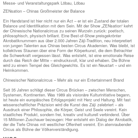
Messe- und Veranstaltungspark Löbau, Löbau
ZENsation – Chinas Großmeister der Balance
Ein Handstand ist hier nicht nur ein Act – er ist ein Zustand der totalen
Balance und Identifikation mit dem Sein. Mit der Show „ZENsation“ kehrt
der Chinesische Nationalcircus zu seinen Wurzeln zurück: poetisch,
philosophisch, physisch brillant. Eine Best-of-Show preisgekrönter
Akrobatiknummern aus über 2.000 Jahren Zájì-Tradition, neu interpretiert
von jungen Talenten aus Chinas besten Circus Akademien. Was bleibt, ist
kollektives Staunen über eine Form der Körperkunst, die dem Betrachter
die Schwerkraft vergessen lässt. Was entsteht, ist eine emotionale Reise
durch das Reich der Mitte – eindrucksvoll, klar und erhaben. Die Bühne
wird zu einem Tempel des Gleichgewichts. Es ist ein Neustart – und ein
Heimkommen.
Chinesischer Nationalcircus – Mehr als nur ein Entertainment Brand
Seit 35 Jahren schlägt dieser Circus Brücken – zwischen Menschen,
Systemen, Kontinenten. Was 1989 als visionäre Kulturinitiative begann,
ist heute ein europäisches Erfolgsprojekt mit Herz und Haltung. Mit fast
wissenschaftlicher Präzision wird die Kunst des Zájì zelebriert – als
Ausdruck einer Philosophie, die Körper, Geist und Seele vereint. Kein
staatliches Produkt, sondern frei, kreativ und kulturell verbindend. Über
15 Millionen Zuschauer bezeugen: Hier entsteht ein Dialog der Akrobatik,
der die Tiefe Chinas mit westlicher Offenheit vereint. Ein atemraubender
Circus als Bühne der Völkerverständigung.