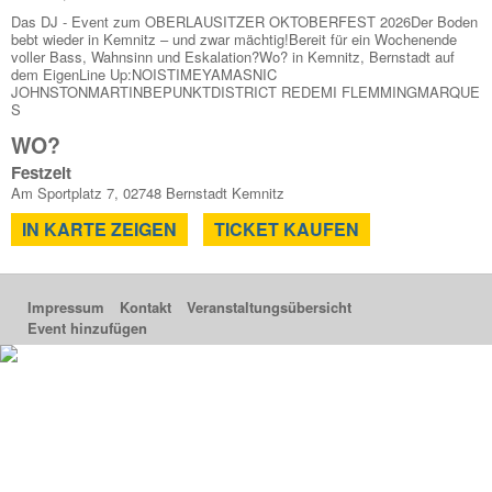
Das DJ - Event zum OBERLAUSITZER OKTOBERFEST 2026Der Boden
bebt wieder in Kemnitz – und zwar mächtig!Bereit für ein Wochenende
voller Bass, Wahnsinn und Eskalation?Wo? in Kemnitz, Bernstadt auf
dem EigenLine Up:NOISTIMEYAMASNIC
JOHNSTONMARTINBEPUNKTDISTRICT REDEMI FLEMMINGMARQUE
S
WO?
Festzelt
Am Sportplatz 7, 02748 Bernstadt Kemnitz
IN KARTE ZEIGEN
TICKET KAUFEN
Impressum
Kontakt
Veranstaltungsübersicht
Event hinzufügen