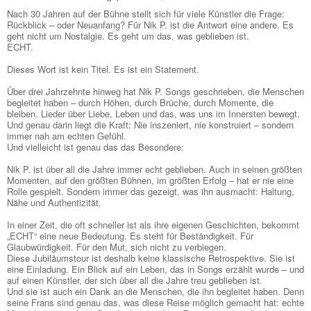
Nach 30 Jahren auf der Bühne stellt sich für viele Künstler die Frage:
Rückblick – oder Neuanfang? Für Nik P. ist die Antwort eine andere. Es
geht nicht um Nostalgie. Es geht um das, was geblieben ist.
ECHT.
Dieses Wort ist kein Titel. Es ist ein Statement.
Über drei Jahrzehnte hinweg hat Nik P. Songs geschrieben, die Menschen
begleitet haben – durch Höhen, durch Brüche, durch Momente, die
bleiben. Lieder über Liebe, Leben und das, was uns im Innersten bewegt.
Und genau darin liegt die Kraft: Nie inszeniert, nie konstruiert – sondern
immer nah am echten Gefühl.
Und vielleicht ist genau das das Besondere:
Nik P. ist über all die Jahre immer echt geblieben. Auch in seinen größten
Momenten, auf den größten Bühnen, im größten Erfolg – hat er nie eine
Rolle gespielt. Sondern immer das gezeigt, was ihn ausmacht: Haltung,
Nähe und Authentizität.
In einer Zeit, die oft schneller ist als ihre eigenen Geschichten, bekommt
„ECHT“ eine neue Bedeutung. Es steht für Beständigkeit. Für
Glaubwürdigkeit. Für den Mut, sich nicht zu verbiegen.
Diese Jubiläumstour ist deshalb keine klassische Retrospektive. Sie ist
eine Einladung. Ein Blick auf ein Leben, das in Songs erzählt wurde – und
auf einen Künstler, der sich über all die Jahre treu geblieben ist.
Und sie ist auch ein Dank an die Menschen, die ihn begleitet haben. Denn
seine Frans sind genau das, was diese Reise möglich gemacht hat: echte