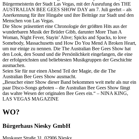
Bürgermeisterin der Stadt Las Vegas, mit der Ausrufung des THE
AUSTRALIAN BEE GEES SHOW DAY am 7. Juli geehrt – als
Anerkennung für ihre Hingabe und ihre Beiträge zur Stadt und den
Menschen von Las Vegas.
Die Show präsentiert eine Chronologie der größten Hits aus der
wunderbaren Musik der Brüder Gibb, darunter More Than A
Woman, Night Fever, Stayin’ Alive; Spicks and Spacks, to love
Somebody, Massachusetts und How Do You Mend A Broken Heart,
um nur einige zu nennen. Die The Australian Bee Gees Show hat
den Look, den Sound und die Persönlichkeit eingefangen, die eine
der erfolgreichsten und beliebtesten Musikgruppen der Geschichte
ausmachen.
Seien Sie für nur einen Abend Teil der Magie, die die The
Australian Bee Gees Show ausmacht.
„Besucher einer Show dieser Band bekommen weit mehr als nur ein
paar Disco-Songs geboten – die Australian Bee Gees Show fängt
das wahre Wesen der originalen Bee Gees ein.“ – NINA KING,
LAS VEGAS MAGAZINE
WO?
Bürgerhaus Niesky GmbH
Muskauer Straße 31, 02906 Niesky