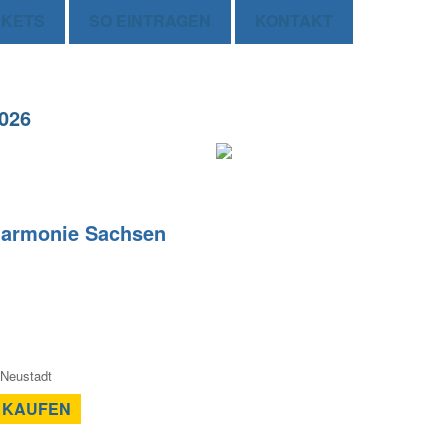
CKETS
SO EINTRAGEN
KONTAKT
2026
ilharmonie Sachsen
 Neustadt
 KAUFEN