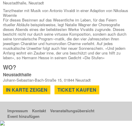
Neustadthalle, Neustadt
Tanztheater mit Musik von Antonio Vivaldi in einer Adaption von Nikolaus
Woernle
Für dieses Besinnen auf das Wesentliche im Leben, für das Feiern
ritueller Abläufe beispielsweise, legt Natalie Wagner der Choreografie
dieses Abends eines der beliebtesten Werke Vivaldis zugrunde. Dieses
besticht nicht nur durch seine virtuose Komposition, sondern auch durch
seine tonmalerische Program¬matik, die den vier Jahreszeiten ihren
jeweiligen Charakter und humorvollen Charme verleiht. Auf jedes
musikalische Unwetter folgt auch hier neuer Sonnenschein. »Und jedem
Anfang wohnt ein Zauber inne, der uns beschützt und der uns hilft zu
leben«, so Hermann Hesse in seinem Gedicht »Die Stufen«
WO?
Neustadthalle
Johann-Sebastian-Bach-Straße 15, 01844 Neustadt
IN KARTE ZEIGEN
TICKET KAUFEN
Impressum
Kontakt
Veranstaltungsübersicht
Event hinzufügen