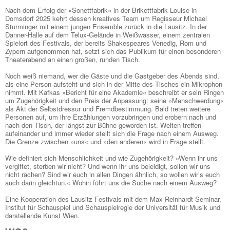
Nach dem Erfolg der »Sonettfabrik« in der Brikettfabrik Louise in
Domsdorf 2025 kehrt dessen kreatives Team um Regisseur Michael
Sturminger mit einem jungen Ensemble zurück in die Lausitz. In der
Danner-Halle auf dem Telux-Gelände in Weißwasser, einem zentralen
Spielort des Festivals, der bereits Shakespeares Venedig, Rom und
Zypern aufgenommen hat, setzt sich das Publikum für einen besonderen
Theaterabend an einen großen, runden Tisch.
Noch weiß niemand, wer die Gäste und die Gastgeber des Abends sind,
als eine Person aufsteht und sich in der Mitte des Tisches ein Mikrophon
nimmt. Mit Kafkas »Bericht für eine Akademie« beschreibt er sein Ringen
um Zugehörigkeit und den Preis der Anpassung: seine »Menschwerdung«
als Akt der Selbstdressur und Fremdbestimmung. Bald treten weitere
Personen auf, um ihre Erzählungen vorzubringen und erobern nach und
nach den Tisch, der längst zur Bühne geworden ist. Welten treffen
aufeinander und immer wieder stellt sich die Frage nach einem Ausweg.
Die Grenze zwischen »uns« und »den anderen« wird in Frage stellt.
Wie definiert sich Menschlichkeit und wie Zugehörigkeit? »Wenn ihr uns
vergiftet, sterben wir nicht? Und wenn ihr uns beleidigt, sollen wir uns
nicht rächen? Sind wir euch in allen Dingen ähnlich, so wollen wir’s euch
auch darin gleichtun.« Wohin führt uns die Suche nach einem Ausweg?
Eine Kooperation des Lausitz Festivals mit dem Max Reinhardt Seminar,
Institut für Schauspiel und Schauspielregie der Universität für Musik und
darstellende Kunst Wien.