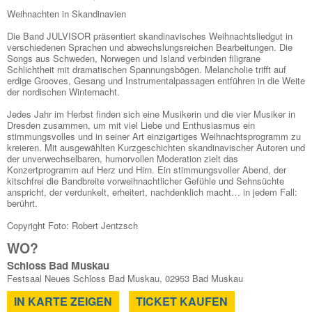
Weihnachten in Skandinavien
Die Band JULVISOR präsentiert skandinavisches Weihnachtsliedgut in
verschiedenen Sprachen und abwechslungsreichen Bearbeitungen. Die
Songs aus Schweden, Norwegen und Island verbinden filigrane
Schlichtheit mit dramatischen Spannungsbögen. Melancholie trifft auf
erdige Grooves, Gesang und Instrumentalpassagen entführen in die Weite
der nordischen Winternacht.
Jedes Jahr im Herbst finden sich eine Musikerin und die vier Musiker in
Dresden zusammen, um mit viel Liebe und Enthusiasmus ein
stimmungsvolles und in seiner Art einzigartiges Weihnachtsprogramm zu
kreieren. Mit ausgewählten Kurzgeschichten skandinavischer Autoren und
der unverwechselbaren, humorvollen Moderation zielt das
Konzertprogramm auf Herz und Hirn. Ein stimmungsvoller Abend, der
kitschfrei die Bandbreite vorweihnachtlicher Gefühle und Sehnsüchte
anspricht, der verdunkelt, erheitert, nachdenklich macht… in jedem Fall:
berührt.
Copyright Foto: Robert Jentzsch
WO?
Schloss Bad Muskau
Festsaal Neues Schloss Bad Muskau, 02953 Bad Muskau
IN KARTE ZEIGEN
TICKET KAUFEN