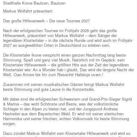
Stadthalle Krone Bautzen, Bautzen
Markus Wolfahrt präsentiert:
Das große Hitfeuerwerk – Die neue Tournee 2027
Nach der erfolgreichen Tournee im Frühjahr 2026 geht das große
Hitfeuerwerk, präsentiert von Markus Wolfahrt – dem Sänger der
legendären Klostertaler – in die nächste Runde und wird auch im Frühjahr
2027 an ausgewählten Orten in Deutschland zu erleben sein.
Die Klostertaler Ikone verspricht einen ganzen Nachmittag lang beste
Stimmung, Spaß und ganz viel Musik. Natürlich mit im Gepäck: sein
Klostertaler Hitfeuerwerk – die größten Hits aus der Zeit der legendären
Klostertaler wie: An a Wunder hab i glaubt, Das wird die längste Nacht der
Welt, Ciao Amore bis hin zum Riesenhit Halleluja uvam.!
Zusammen mit seinen musikalischen Gästen bringt Markus Wolfahrt
beste Stimmung und gute Laune in die Konzertsäle.
Mit dabei sind die erfolgreichen Schwestern und Grand-Prix-Sieger Sigrid
& Marina – das wohl Schönste und Beste, was der volkstümliche
Schlager in den Alpen zu bieten hat, und der Jungspund Andreas
Hastreiter aus dem Bayerischen Wald. Er wird mit seiner steirischen
Harmonika und seiner frischen, echten Volksmusik für beste Stimmung
sorgen.
Dazu zündet Markus Wolfahrt sein Klostertaler Hitfeuerwerk und wird so