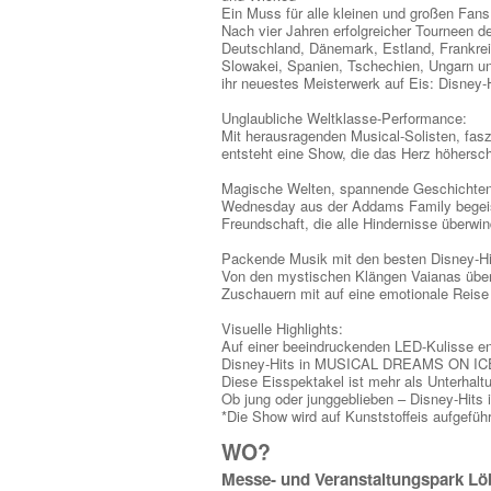
Ein Muss für alle kleinen und großen Fans 
Nach vier Jahren erfolgreicher Tourneen de
Deutschland, Dänemark, Estland, Frankreic
Slowakei, Spanien, Tschechien, Ungarn und
ihr neuestes Meisterwerk auf Eis: Disn
Unglaubliche Weltklasse-Performance:
Mit herausragenden Musical-Solisten, fasz
entsteht eine Show, die das Herz höhersch
Magische Welten, spannende Geschichten u
Wednesday aus der Addams Family begeiste
Freundschaft, die alle Hindernisse überwin
Packende Musik mit den besten Disney-Hits 
Von den mystischen Klängen Vaianas über
Zuschauern mit auf eine emotionale Reise 
Visuelle Highlights:
Auf einer beeindruckenden LED-Kulisse en
Disney-Hits in MUSICAL DREAMS ON ICE 
Diese Eisspektakel ist mehr als Unterhaltu
Ob jung oder junggeblieben – Disney-Hits
*Die Show wird auf Kunststoffeis aufgeführ
WO?
Messe- und Veranstaltungspark Lö