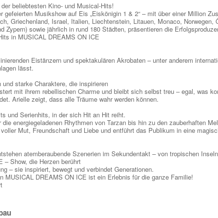
der beliebtesten Kino- und Musical-Hits!
r gefeierten Musikshow auf Eis „Eiskönigin 1 & 2“ – mit über einer Million Zu
h, Griechenland, Israel, Italien, Liechtenstein, Litauen, Monaco, Norwegen, 
 Zypern) sowie jährlich in rund 180 Städten, präsentieren die Erfolgsproduze
ey-Hits in MUSICAL DREAMS ON ICE
inierenden Eistänzern und spektakulären Akrobaten – unter anderem internati
lagen lässt.
nd starke Charaktere, die inspirieren
rt mit ihrem rebellischen Charme und bleibt sich selbst treu – egal, was ko
det. Arielle zeigt, dass alle Träume wahr werden können.
und Serienhits, in der sich Hit an Hit reiht.
 die energiegeladenen Rhythmen von Tarzan bis hin zu den zauberhaften Me
voller Mut, Freundschaft und Liebe und entführt das Publikum in eine magische
tstehen atemberaubende Szenerien im Sekundentakt – von tropischen Inseln b
– Show, die Herzen berührt
ng – sie inspiriert, bewegt und verbindet Generationen.
 in MUSICAL DREAMS ON ICE ist ein Erlebnis für die ganze Familie!
t
bau