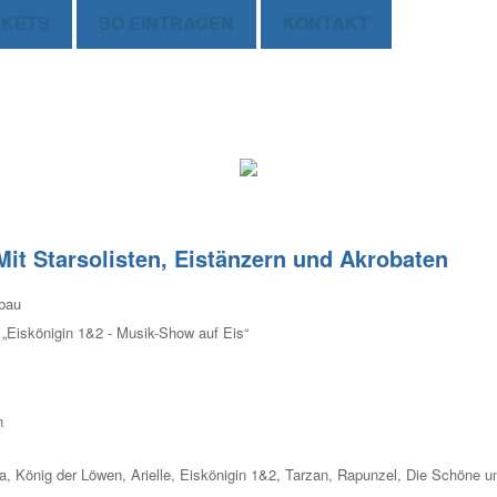
CKETS
SO EINTRAGEN
KONTAKT
Mit Starsolisten, Eistänzern und Akrobaten
öbau
 „Eiskönigin 1&2 - Musik-Show auf Eis“
n
na, König der Löwen, Arielle, Eiskönigin 1&2, Tarzan, Rapunzel, Die Schöne