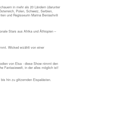
schauern in mehr als 20 Ländern (darunter
Österreich, Polen, Schweiz, Serbien,
nten und Regisseurin Marina Beniashvili
onale Stars aus Afrika und Äthiopien –
mmt. Wicked erzählt von einer
lodien von Elsa - diese Show nimmt den
 Fantasiewelt, in der alles möglich ist!
is hin zu glitzernden Eispalästen.