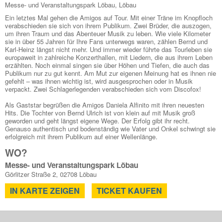
Messe- und Veranstaltungspark Löbau, Löbau
Ein letztes Mal gehen die Amigos auf Tour. Mit einer Träne im Knopfloch
verabschieden sie sich von ihrem Publikum. Zwei Brüder, die auszogen,
um ihren Traum und das Abenteuer Musik zu leben. Wie viele Kilometer
sie in über 55 Jahren für Ihre Fans unterwegs waren, zählen Bernd und
Karl-Heinz längst nicht mehr. Und immer wieder führte das Tourleben sie
europaweit in zahlreiche Konzerthallen, mit Liedern, die aus ihrem Leben
erzählten. Noch einmal singen sie über Höhen und Tiefen, die auch das
Publikum nur zu gut kennt. Am Mut zur eigenen Meinung hat es ihnen nie
gefehlt – was ihnen wichtig ist, wird ausgesprochen oder in Musik
verpackt. Zwei Schlagerlegenden verabschieden sich vom Discofox!
Als Gaststar begrüßen die Amigos Daniela Alfinito mit ihren neuesten
Hits. Die Tochter von Bernd Ulrich ist von klein auf mit Musik groß
geworden und geht längst eigene Wege. Der Erfolg gibt ihr recht.
Genauso authentisch und bodenständig wie Vater und Onkel schwingt sie
erfolgreich mit ihrem Publikum auf einer Wellenlänge.
WO?
Messe- und Veranstaltungspark Löbau
Görlitzer Straße 2, 02708 Löbau
IN KARTE ZEIGEN
TICKET KAUFEN