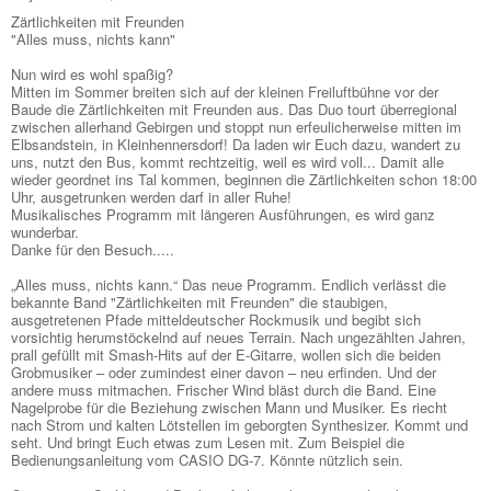
Zärtlichkeiten mit Freunden
"Alles muss, nichts kann"
Nun wird es wohl spaßig?
Mitten im Sommer breiten sich auf der kleinen Freiluftbühne vor der
Baude die Zärtlichkeiten mit Freunden aus. Das Duo tourt überregional
zwischen allerhand Gebirgen und stoppt nun erfeulicherweise mitten im
Elbsandstein, in Kleinhennersdorf! Da laden wir Euch dazu, wandert zu
uns, nutzt den Bus, kommt rechtzeitig, weil es wird voll... Damit alle
wieder geordnet ins Tal kommen, beginnen die Zärtlichkeiten schon 18:00
Uhr, ausgetrunken werden darf in aller Ruhe!
Musikalisches Programm mit längeren Ausführungen, es wird ganz
wunderbar.
Danke für den Besuch.....
„Alles muss, nichts kann.“ Das neue Programm. Endlich verlässt die
bekannte Band "Zärtlichkeiten mit Freunden" die staubigen,
ausgetretenen Pfade mitteldeutscher Rockmusik und begibt sich
vorsichtig herumstöckelnd auf neues Terrain. Nach ungezählten Jahren,
prall gefüllt mit Smash-Hits auf der E-Gitarre, wollen sich die beiden
Grobmusiker – oder zumindest einer davon – neu erfinden. Und der
andere muss mitmachen. Frischer Wind bläst durch die Band. Eine
Nagelprobe für die Beziehung zwischen Mann und Musiker. Es riecht
nach Strom und kalten Lötstellen im geborgten Synthesizer. Kommt und
seht. Und bringt Euch etwas zum Lesen mit. Zum Beispiel die
Bedienungsanleitung vom CASIO DG-7. Könnte nützlich sein.