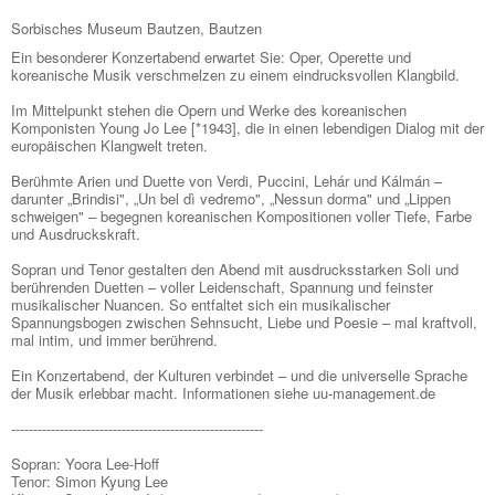
Sorbisches Museum Bautzen, Bautzen
Ein besonderer Konzertabend erwartet Sie: Oper, Operette und
koreanische Musik verschmelzen zu einem eindrucksvollen Klangbild.
Im Mittelpunkt stehen die Opern und Werke des koreanischen
Komponisten Young Jo Lee [*1943], die in einen lebendigen Dialog mit der
europäischen Klangwelt treten.
Berühmte Arien und Duette von Verdi, Puccini, Lehár und Kálmán –
darunter „Brindisi", „Un bel dì vedremo", „Nessun dorma" und „Lippen
schweigen" – begegnen koreanischen Kompositionen voller Tiefe, Farbe
und Ausdruckskraft.
Sopran und Tenor gestalten den Abend mit ausdrucksstarken Soli und
berührenden Duetten – voller Leidenschaft, Spannung und feinster
musikalischer Nuancen. So entfaltet sich ein musikalischer
Spannungsbogen zwischen Sehnsucht, Liebe und Poesie – mal kraftvoll,
mal intim, und immer berührend.
Ein Konzertabend, der Kulturen verbindet – und die universelle Sprache
der Musik erlebbar macht. Informationen siehe uu-management.de
---------------------------------------------------------
Sopran: Yoora Lee-Hoff
Tenor: Simon Kyung Lee