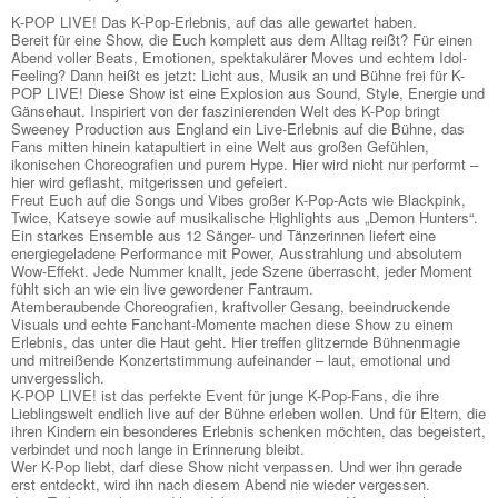
K-POP LIVE! Das K-Pop-Erlebnis, auf das alle gewartet haben.
Bereit für eine Show, die Euch komplett aus dem Alltag reißt? Für einen
Abend voller Beats, Emotionen, spektakulärer Moves und echtem Idol-
Feeling? Dann heißt es jetzt: Licht aus, Musik an und Bühne frei für K-
POP LIVE! Diese Show ist eine Explosion aus Sound, Style, Energie und
Gänsehaut. Inspiriert von der faszinierenden Welt des K-Pop bringt
Sweeney Production aus England ein Live-Erlebnis auf die Bühne, das
Fans mitten hinein katapultiert in eine Welt aus großen Gefühlen,
ikonischen Choreografien und purem Hype. Hier wird nicht nur performt –
hier wird geflasht, mitgerissen und gefeiert.
Freut Euch auf die Songs und Vibes großer K-Pop-Acts wie Blackpink,
Twice, Katseye sowie auf musikalische Highlights aus „Demon Hunters“.
Ein starkes Ensemble aus 12 Sänger- und Tänzerinnen liefert eine
energiegeladene Performance mit Power, Ausstrahlung und absolutem
Wow-Effekt. Jede Nummer knallt, jede Szene überrascht, jeder Moment
fühlt sich an wie ein live gewordener Fantraum.
Atemberaubende Choreografien, kraftvoller Gesang, beeindruckende
Visuals und echte Fanchant-Momente machen diese Show zu einem
Erlebnis, das unter die Haut geht. Hier treffen glitzernde Bühnenmagie
und mitreißende Konzertstimmung aufeinander – laut, emotional und
unvergesslich.
K-POP LIVE! ist das perfekte Event für junge K-Pop-Fans, die ihre
Lieblingswelt endlich live auf der Bühne erleben wollen. Und für Eltern, die
ihren Kindern ein besonderes Erlebnis schenken möchten, das begeistert,
verbindet und noch lange in Erinnerung bleibt.
Wer K-Pop liebt, darf diese Show nicht verpassen. Und wer ihn gerade
erst entdeckt, wird ihn nach diesem Abend nie wieder vergessen.