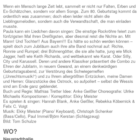
Wenn ein Mensch lange Zeit lebt, sammelt er nicht nur Falten, Erben und
Ex-Schätzchen, sondern vor allem Songs. Zum 80. Geburtstag kommt da
ordentlich was zusammen; doch eben leider nicht allein die
Lieblingsmelodien, sondern auch die Verwandtschaft, die man einladen
musste.
Paula kann ein Liedchen davon singen: Die einstige Rockröhre feiert zum
fünfzigsten Mal ihren Dreißigsten, aber diesmal reist die Nichte an. Mit
Mann! Und Tochter!! Aus Bayern!!! Es hätte so schön werden können –
spielt doch zum Jubiläum auch ihre alte Band nochmal auf: Richie,
Ronnie und Rumpel; drei Bühnengötter, die sie alle hatte, jung wie Mick
Jagger, heiß wie Keith Richards, und weltbekannt wie Karat. Oder Silly,
City und Karussell. Deren und andere Klassiker präsentiert die Combo zu
Ehren der Jubilarin, in neuem Gewand, an einem denkwürdigen
Geburtstagsabend, zur Verstörung des Schwiegerneffen
(„Unrechtsmusik!“) und zu Ihrem allergrößten Entzücken, meine Damen
und Herren: Glanzstücke des Ostrock, so aufpoliert – selbst die Wessis
sind am Ende ganz geblendet.
Buch und Regie: Mathias Tretter Idee: Anke Geißler Choreografie: Ulrike
Michaelis Kompostionen / Korrepititor: Ekky Meister
Es spielen & singen: Hannah Blank, Anke Geißler, Rebekka Köbernick &
Felix C. Voigt
Musik: Ekky Meister (Piano/ Keyboard), Christoph Schenker
(Bass/Cello), Paul Immel/Björn Kerstan (Schlagzeug)
Bild: Tom Schulze
WO?
Neustadthalle