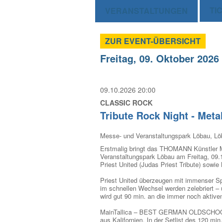
TI
VERANSTALTUNGEN
ZUR EVENT-ÜBERSICHT
Freitag, 09. Oktober 2026
09.10.2026 20:00
CLASSIC ROCK
Tribute Rock Night - Metal
Messe- und Veranstaltungspark Löbau, L
Erstmalig bringt das THOMANN Künstler M
Veranstaltungspark Löbau am Freitag, 09.1
Priest United (Judas Priest Tribute) sowie
Priest United überzeugen mit immenser Spi
im schnellen Wechsel werden zelebriert – un
wird gut 90 min. an die immer noch aktive
MainTallica – BEST GERMAN OLDSCHOOL ME
aus Kalifornien. In der Setlist des 120 min