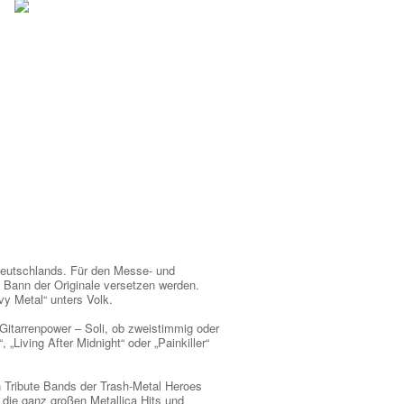
Deutschlands. Für den Messe- und
n Bann der Originale versetzen werden.
vy Metal“ unters Volk.
Gitarrenpower – Soli, ob zweistimmig oder
„Living After Midnight“ oder „Painkiller“
ribute Bands der Trash-Metal Heroes
f die ganz großen Metallica Hits und