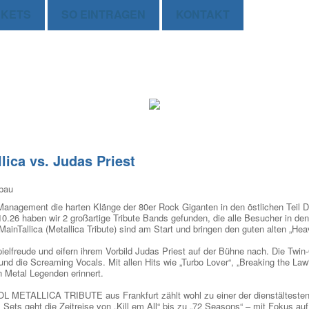
CKETS
SO EINTRAGEN
KONTAKT
lica vs. Judas Priest
öbau
anagement die harten Klänge der 80er Rock Giganten in den östlichen Teil 
0.26 haben wir 2 großartige Tribute Bands gefunden, die alle Besucher in de
 MainTallica (Metallica Tribute) sind am Start und bringen den guten alten „Hea
elfreude und eifern ihrem Vorbild Judas Priest auf der Bühne nach. Die Twin-
d die Screaming Vocals. Mit allen Hits wie „Turbo Lover“, „Breaking the Law“, 
n Metal Legenden erinnert.
TALLICA TRIBUTE aus Frankfurt zählt wohl zu einer der dienstältesten T
. Sets geht die Zeitreise von „Kill em All“ bis zu „72 Seasons“ – mit Fokus au