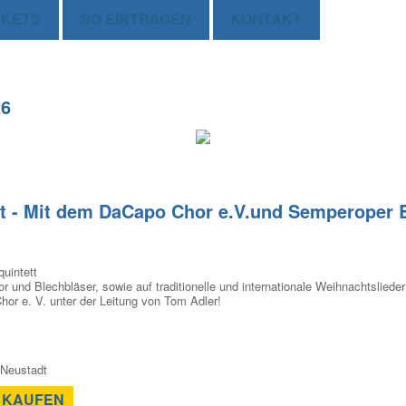
CKETS
SO EINTRAGEN
KONTAKT
26
t - Mit dem DaCapo Chor e.V.und Semperoper B
uintett
or und Blechbläser, sowie auf traditionelle und internationale Weihnachtslied
r e. V. unter der Leitung von Tom Adler!
 Neustadt
 KAUFEN