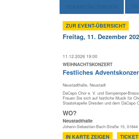
TI
VERANSTALTUNGEN
ZUR EVENT-ÜBERSICHT
Freitag, 11. Dezember 20
11.12.2026 19:00
WEIHNACHTSKONZERT
Festliches Adventskonzer
Neustadthalle, Neustadt
DaCapo Chor e. V. und Semperoper-Brassq
Freuen Sie sich auf festliche Musik für Ch
Staatskapelle Dresden und dem DaCapo Cho
WO?
Neustadthalle
Johann-Sebastian-Bach-Straße 15, 01844
IN KARTE ZEIGEN
TICKET