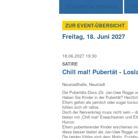
TI
VERANSTALTUNGEN
ZUR EVENT-ÜBERSICHT
Freitag, 18. Juni 2027
18.06.2027 19:30
SATIRE
Chill mal! Pubertät - Los
Neustadthalle, Neustadt
Die Pubertäts-Docs (Dr. Jan-Uwe Rogge u
Haben Sie Kinder in der Pubertät? Herzlich
Eltern gelten als peinlich oder sogar toxis
fühlen sich oft ratlos.
Doch der Nervenkrieg muss nicht sein – d
bieten mit „Chill mal“ Erwachsenen und El
Humor.
Eltern pubertierender Kinder erscheinen 
diese besser bieten als Jan-Uwe Rogge u
Die beiden fühlen sich dem Motto „Erziehu