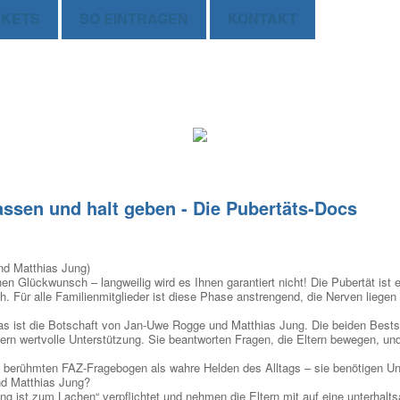
CKETS
SO EINTRAGEN
KONTAKT
lassen und halt geben - Die Pubertäts-Docs
nd Matthias Jung)
en Glückwunsch – langweilig wird es Ihnen garantiert nicht! Die Pubertät ist e
ch. Für alle Familienmitglieder ist diese Phase anstrengend, die Nerven liegen
as ist die Botschaft von Jan-Uwe Rogge und Matthias Jung. Die beiden Bestse
tern wertvolle Unterstützung. Sie beantworten Fragen, die Eltern bewegen, un
im berühmten FAZ-Fragebogen als wahre Helden des Alltags – sie benötigen U
nd Matthias Jung?
ng ist zum Lachen“ verpflichtet und nehmen die Eltern mit auf eine unterhalt