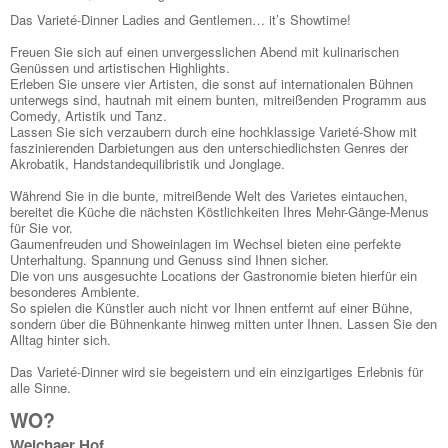
Das Varieté-Dinner Ladies and Gentlemen… it’s Showtime!
Freuen Sie sich auf einen unvergesslichen Abend mit kulinarischen
Genüssen und artistischen Highlights.
Erleben Sie unsere vier Artisten, die sonst auf internationalen Bühnen
unterwegs sind, hautnah mit einem bunten, mitreißenden Programm aus
Comedy, Artistik und Tanz.
Lassen Sie sich verzaubern durch eine hochklassige Varieté-Show mit
faszinierenden Darbietungen aus den unterschiedlichsten Genres der
Akrobatik, Handstandequilibristik und Jonglage.
Während Sie in die bunte, mitreißende Welt des Varietes eintauchen,
bereitet die Küche die nächsten Köstlichkeiten Ihres Mehr-Gänge-Menus
für Sie vor.
Gaumenfreuden und Showeinlagen im Wechsel bieten eine perfekte
Unterhaltung. Spannung und Genuss sind Ihnen sicher.
Die von uns ausgesuchte Locations der Gastronomie bieten hierfür ein
besonderes Ambiente.
So spielen die Künstler auch nicht vor Ihnen entfernt auf einer Bühne,
sondern über die Bühnenkante hinweg mitten unter Ihnen. Lassen Sie den
Alltag hinter sich.
Das Varieté-Dinner wird sie begeistern und ein einzigartiges Erlebnis für
alle Sinne.
WO?
Weichaer Hof