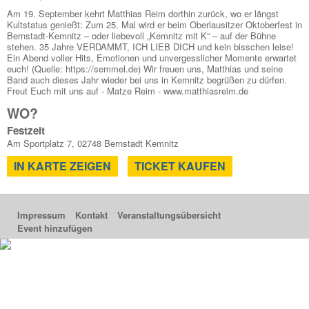
Am 19. September kehrt Matthias Reim dorthin zurück, wo er längst
Kultstatus genießt: Zum 25. Mal wird er beim Oberlausitzer Oktoberfest in
Bernstadt-Kemnitz – oder liebevoll „Kemnitz mit K“ – auf der Bühne
stehen. 35 Jahre VERDAMMT, ICH LIEB DICH und kein bisschen leise!
Ein Abend voller Hits, Emotionen und unvergesslicher Momente erwartet
euch! (Quelle: https://semmel.de) Wir freuen uns, Matthias und seine
Band auch dieses Jahr wieder bei uns in Kemnitz begrüßen zu dürfen.
Freut Euch mit uns auf - Matze Reim - www.matthiasreim.de
WO?
Festzelt
Am Sportplatz 7, 02748 Bernstadt Kemnitz
IN KARTE ZEIGEN
TICKET KAUFEN
Impressum
Kontakt
Veranstaltungsübersicht
Event hinzufügen