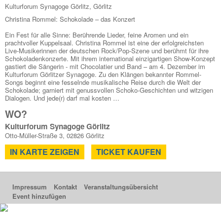
Kulturforum Synagoge Görlitz, Görlitz
Christina Rommel: Schokolade – das Konzert
Ein Fest für alle Sinne: Berührende Lieder, feine Aromen und ein
prachtvoller Kuppelsaal. Christina Rommel ist eine der erfolgreichsten
Live-Musikerinnen der deutschen Rock/Pop-Szene und berühmt für ihre
Schokoladenkonzerte. Mit ihrem international einzigartigen Show-Konzept
gastiert die Sängerin - mit Chocolatier und Band – am 4. Dezember im
Kulturforum Görlitzer Synagoge. Zu den Klängen bekannter Rommel-
Songs beginnt eine fesselnde musikalische Reise durch die Welt der
Schokolade; garniert mit genussvollen Schoko-Geschichten und witzigen
Dialogen. Und jede(r) darf mal kosten …
WO?
Kulturforum Synagoge Görlitz
Otto-Müller-Straße 3, 02826 Görlitz
IN KARTE ZEIGEN
TICKET KAUFEN
Impressum
Kontakt
Veranstaltungsübersicht
Event hinzufügen