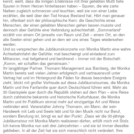
kennt, weiß, dass die innigen Erlebnisse mit ihrer geliebten Mutti tiefe
Spuren in ihrem Herzen hinterlassen haben – Spuren, die wie zarte
Narben zugleich schmerzen und leuchten, weil sie von einer Liebe
erzählen, die weit über den Tod hinaus Bestand hat. Hört man genauer
hin, offenbart sich der philosophische Kern: die Geschichte eines
Menschen, der einen geliebten Menschen gehen lassen musste und
dennoch über Gefühle eine Verbindung aufrechterhält. „Sommerland“
erzählt von einem Ort jenseits von Raum und Zeit – einem Ort, an den
alle Seelen einst gehen und an dem wir uns eines Tages wiedersehen
werden.
Und so versprechen die Jubiläumskonzerte von Monika Martin eine wahre
Achterbahnfahrt der Gefühle: mal beschwingt und einladend zum
Mittanzen, mal tiefgehend und berührend – immer mit der Botschaft:
„Komm, wir schaffen das gemeinsam.“
Ihr langjähriger Partner, Thomann Management aus Bamberg, der Monika
Martin bereits seit vielen Jahren erfolgreich und vertrauensvoll unter
Vertrag hat und im Hintergrund die Fäden für dieses besondere Ereignis
zieht, blickt mit großer Vorfreude auf diese Jubiläumstournee, die Monika
Martin und ihre Fanfamilie quer durch Deutschland führen wird. Mehr als
30 Gastspiele quer durch die Republik stehen auf dem Plan – eine Reise
durch zahlreiche bekannte und historische Kulturhäuser, die Monika
Martin und ihr Publikum einmal mehr auf einzigartige Art und Weise
verbinden wird. Veranstalter Johnny Thomann, ein Mann, der sein
Handwerk mit Leib und Seele lebt und für den Musik nicht nur Beruf,
sondern Berufung ist, bringt es auf den Punkt: „Dass wir die 30-jährige
Jubiläumstour mit Monika Martin realisieren dürfen, erfüllt mich mit Stolz.
Ich kenne Monika nun seit drei Jahrzehnten – und sie ist immer dieselbe
geblieben. In all der Zeit hat sie sich menschlich nicht verändert. Ihre