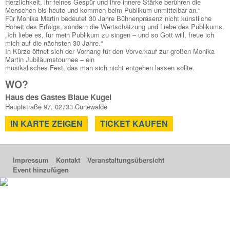
Herzlichkeit, ihr feines Gespür und ihre innere Stärke berühren die
Menschen bis heute und kommen beim Publikum unmittelbar an.“
Für Monika Martin bedeutet 30 Jahre Bühnenpräsenz nicht künstliche
Hoheit des Erfolgs, sondern die Wertschätzung und Liebe des Publikums.
„Ich liebe es, für mein Publikum zu singen – und so Gott will, freue ich
mich auf die nächsten 30 Jahre.“
In Kürze öffnet sich der Vorhang für den Vorverkauf zur großen Monika
Martin Jubiläumstournee – ein
musikalisches Fest, das man sich nicht entgehen lassen sollte.
WO?
Haus des Gastes Blaue Kugel
Hauptstraße 97, 02733 Cunewalde
IN KARTE ZEIGEN
TICKET KAUFEN
Impressum
Kontakt
Veranstaltungsübersicht
Event hinzufügen