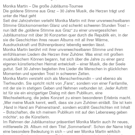
Monika Martin – Die große Jubiläums-Tournee
Die goldene Stimme aus Graz – 30 Jahre Musik, die Herzen trägt und
unter die Haut geht
Seit drei Jahrzehnten verleiht Monika Martin mit ihrer unverwechselbaren
Stimme Glücksmomenten Glanz und schenkt schweren Stunden Trost –
nun lädt die „goldene Stimme aus Graz“ zu einer unvergesslichen
Jubiläumstour mit über 30 Konzerten quer durch die Republik ein, in der
sie die Geschichten ihres neuen Albums mit all ihrer Wärme,
Ausdruckskraft und Bühnenpräsenz lebendig werden lässt.
Monika Martin berührt mit ihrer unverwechselbaren Stimme und ihren
einfühlsamen Liedern die Herzen ihrer Zuhörer. Was einst mit großem
musikalischem Können begann, hat sich über die Jahre zu einer ganz
eigenen künstlerischen Heimat entwickelt – einer Musik, die der Seele
guttut. Seit 30 Jahren begleiten ihre Lieder die Menschen in glücklichen
Momenten und spenden Trost in schweren Zeiten.
Monika Martin versteht sich als Menschenfreundin – und ebenso als
Tierfreundin. Sie spricht nicht von „Fans“, sondern von einer Fanfamilie,
mit der sie in stetigem Geben und Nehmen verbunden ist. Jeder Auftritt
ist für sie ein einzigartiger Dialog mit dem Publikum, eine
Wechselwirkung, die jedes Konzert zu einem besonderen Erlebnis macht.
„Wer meine Musik kennt, weiß, dass sie zum Zuhören einlädt. Sie ist kein
‚Hand in Hand am Palmenstrand‘, sondern erzählt Geschichten mit Inhalt
– Botschaften, die ich meinem Publikum mit auf den Lebensweg geben
möchte“, so die Künstlerin.
Im Rahmen der Jubiläumstour präsentiert Monika Martin auch ihr neues,
mittlerweile 29. Album mit dem Titel „Sommerland“. Schon der Name trägt
eine besondere Bedeutung in sich – und wer Monika Martin wirklich