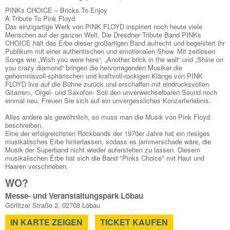
PINKs CHOICE – Bricks To Enjoy
A Tribute To Pink Floyd
Das einzigartige Werk von PINK FLOYD inspiriert noch heute viele
Menschen auf der ganzen Welt. Die Dresdner Tribute Band PINKs
CHOICE hält das Erbe dieser großartigen Band aufrecht und begeistert ihr
Publikum mit einer authentischen und emotionalen Show. Mit zeitlosen
Songs wie „Wish you were here“, „Another brick in the wall“ und „Shine on
you crazy diamond“ bringen die hervorragenden Musiker die
geheimnisvoll-sphärischen und kraftvoll-rockigen Klänge von PINK
FLOYD live auf die Bühne zurück und erschaffen mit eindrucksvollen
Gitarren-, Orgel- und Saxofon- Soli den unverwechselbaren Sound noch
einmal neu. Freuen Sie sich auf ein unvergessliches Konzerterlebnis.
Alles andere als gewöhnlich, so muss man die Musik von Pink Floyd
beschreiben.
Eine der erfolgreichsten Rockbands der 1970er Jahre hat ein riesiges
musikalisches Erbe hinterlassen, sodass es jammerschade wäre, die
Musik der Superband nicht wieder auferstehen zu lassen. Diesem
musikalischen Erbe hat sich die Band "Pinks Choice" mit Haut und
Haaren verschrieben.
WO?
Messe- und Veranstaltungspark Löbau
Görlitzer Straße 2, 02708 Löbau
IN KARTE ZEIGEN
TICKET KAUFEN