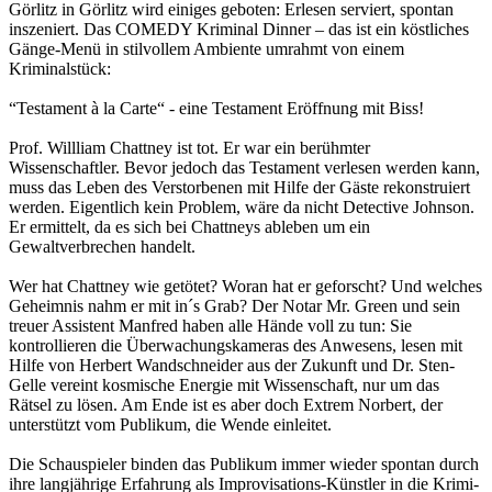
Görlitz in Görlitz wird einiges geboten: Erlesen serviert, spontan
inszeniert. Das COMEDY Kriminal Dinner – das ist ein köstliches
Gänge-Menü in stilvollem Ambiente umrahmt von einem
Kriminalstück:
“Testament à la Carte“ - eine Testament Eröffnung mit Biss!
Prof. Willliam Chattney ist tot. Er war ein berühmter
Wissenschaftler. Bevor jedoch das Testament verlesen werden kann,
muss das Leben des Verstorbenen mit Hilfe der Gäste rekonstruiert
werden. Eigentlich kein Problem, wäre da nicht Detective Johnson.
Er ermittelt, da es sich bei Chattneys ableben um ein
Gewaltverbrechen handelt.
Wer hat Chattney wie getötet? Woran hat er geforscht? Und welches
Geheimnis nahm er mit in´s Grab? Der Notar Mr. Green und sein
treuer Assistent Manfred haben alle Hände voll zu tun: Sie
kontrollieren die Überwachungskameras des Anwesens, lesen mit
Hilfe von Herbert Wandschneider aus der Zukunft und Dr. Sten-
Gelle vereint kosmische Energie mit Wissenschaft, nur um das
Rätsel zu lösen. Am Ende ist es aber doch Extrem Norbert, der
unterstützt vom Publikum, die Wende einleitet.
Die Schauspieler binden das Publikum immer wieder spontan durch
ihre langjährige Erfahrung als Improvisations-Künstler in die Krimi-