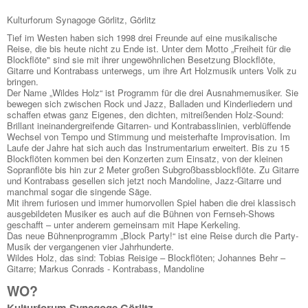
Kulturforum Synagoge Görlitz, Görlitz
Tief im Westen haben sich 1998 drei Freunde auf eine musikalische
Reise, die bis heute nicht zu Ende ist. Unter dem Motto „Freiheit für die
Blockflöte" sind sie mit ihrer ungewöhnlichen Besetzung Blockflöte,
Gitarre und Kontrabass unterwegs, um ihre Art Holzmusik unters Volk zu
bringen.
Der Name „Wildes Holz“ ist Programm für die drei Ausnahmemusiker. Sie
bewegen sich zwischen Rock und Jazz, Balladen und Kinderliedern und
schaffen etwas ganz Eigenes, den dichten, mitreißenden Holz-Sound:
Brillant ineinandergreifende Gitarren- und Kontrabasslinien, verblüffende
Wechsel von Tempo und Stimmung und meisterhafte Improvisation. Im
Laufe der Jahre hat sich auch das Instrumentarium erweitert. Bis zu 15
Blockflöten kommen bei den Konzerten zum Einsatz, von der kleinen
Sopranflöte bis hin zur 2 Meter großen Subgroßbassblockflöte. Zu Gitarre
und Kontrabass gesellen sich jetzt noch Mandoline, Jazz-Gitarre und
manchmal sogar die singende Säge.
Mit ihrem furiosen und immer humorvollen Spiel haben die drei klassisch
ausgebildeten Musiker es auch auf die Bühnen von Fernseh-Shows
geschafft – unter anderem gemeinsam mit Hape Kerkeling.
Das neue Bühnenprogramm „Block Party!“ ist eine Reise durch die Party-
Musik der vergangenen vier Jahrhunderte.
Wildes Holz, das sind: Tobias Reisige – Blockflöten; Johannes Behr –
Gitarre; Markus Conrads - Kontrabass, Mandoline
WO?