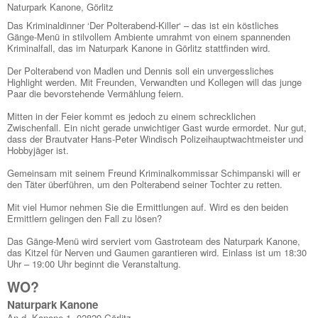
Naturpark Kanone, Görlitz
Das Kriminaldinner ‘Der Polterabend-Killer‘ – das ist ein köstliches
Gänge-Menü in stilvollem Ambiente umrahmt von einem spannenden
Kriminalfall, das im Naturpark Kanone in Görlitz stattfinden wird.
Der Polterabend von Madlen und Dennis soll ein unvergessliches
Highlight werden. Mit Freunden, Verwandten und Kollegen will das junge
Paar die bevorstehende Vermählung feiern.
Mitten in der Feier kommt es jedoch zu einem schrecklichen
Zwischenfall. Ein nicht gerade unwichtiger Gast wurde ermordet. Nur gut,
dass der Brautvater Hans-Peter Windisch Polizeihauptwachtmeister und
Hobbyjäger ist.
Gemeinsam mit seinem Freund Kriminalkommissar Schimpanski will er
den Täter überführen, um den Polterabend seiner Tochter zu retten.
Mit viel Humor nehmen Sie die Ermittlungen auf. Wird es den beiden
Ermittlern gelingen den Fall zu lösen?
Das Gänge-Menü wird serviert vom Gastroteam des Naturpark Kanone,
das Kitzel für Nerven und Gaumen garantieren wird. Einlass ist um 18:30
Uhr – 19:00 Uhr beginnt die Veranstaltung.
WO?
Naturpark Kanone
An d. Kanone 1, 02829 Görlitz