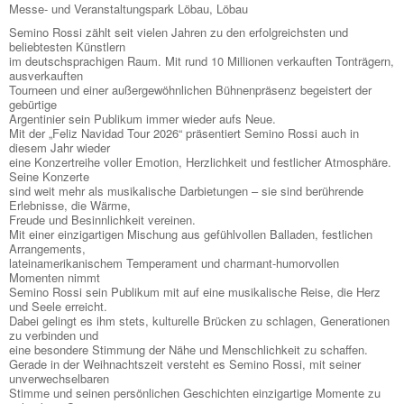
Messe- und Veranstaltungspark Löbau, Löbau
Semino Rossi zählt seit vielen Jahren zu den erfolgreichsten und
beliebtesten Künstlern
im deutschsprachigen Raum. Mit rund 10 Millionen verkauften Tonträgern,
ausverkauften
Tourneen und einer außergewöhnlichen Bühnenpräsenz begeistert der
gebürtige
Argentinier sein Publikum immer wieder aufs Neue.
Mit der „Feliz Navidad Tour 2026“ präsentiert Semino Rossi auch in
diesem Jahr wieder
eine Konzertreihe voller Emotion, Herzlichkeit und festlicher Atmosphäre.
Seine Konzerte
sind weit mehr als musikalische Darbietungen – sie sind berührende
Erlebnisse, die Wärme,
Freude und Besinnlichkeit vereinen.
Mit einer einzigartigen Mischung aus gefühlvollen Balladen, festlichen
Arrangements,
lateinamerikanischem Temperament und charmant-humorvollen
Momenten nimmt
Semino Rossi sein Publikum mit auf eine musikalische Reise, die Herz
und Seele erreicht.
Dabei gelingt es ihm stets, kulturelle Brücken zu schlagen, Generationen
zu verbinden und
eine besondere Stimmung der Nähe und Menschlichkeit zu schaffen.
Gerade in der Weihnachtszeit versteht es Semino Rossi, mit seiner
unverwechselbaren
Stimme und seinen persönlichen Geschichten einzigartige Momente zu