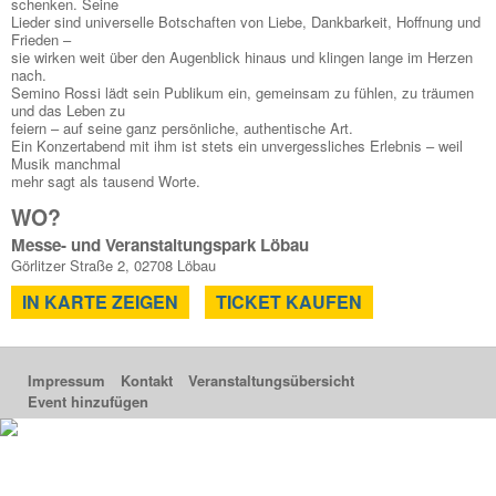
schenken. Seine
Lieder sind universelle Botschaften von Liebe, Dankbarkeit, Hoffnung und
Frieden –
sie wirken weit über den Augenblick hinaus und klingen lange im Herzen
nach.
Semino Rossi lädt sein Publikum ein, gemeinsam zu fühlen, zu träumen
und das Leben zu
feiern – auf seine ganz persönliche, authentische Art.
Ein Konzertabend mit ihm ist stets ein unvergessliches Erlebnis – weil
Musik manchmal
mehr sagt als tausend Worte.
WO?
Messe- und Veranstaltungspark Löbau
Görlitzer Straße 2, 02708 Löbau
IN KARTE ZEIGEN
TICKET KAUFEN
Impressum
Kontakt
Veranstaltungsübersicht
Event hinzufügen