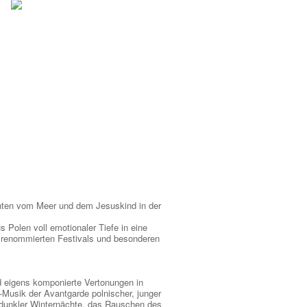
chten vom Meer und dem Jesuskind in der
 Polen voll emotionaler Tiefe in eine
n renommierten Festivals und besonderen
d eigens komponierte Vertonungen in
a-Musik der Avantgarde polnischer, junger
 dunkler Winternächte, das Rauschen des