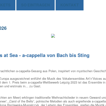
CKETS
SO EINTRAGEN
KONTAKT
026
 at Sea - a-cappella von Bach bis Sting
hnachtlichen a-cappella-Gesang aus Polen, inspiriert von mystischen Geschi
Europa ausgezeichnet entführt die Musik des Vokalensembles Art’n’Voices aus
eit dem 1. Preis beim a-cappella-Wettbewerb Leipzig 2023 ist das Ensemble i
ben und erstmals in… zu Gast.
ten am Meer) erklingen traditionelle Weihnachtslieder in neuem Gewand un
hnee“, „Carol of the Bells“, polnische Melodien als auch ergreifende a-cappell
Anna Rocławska-Musiałczyk, der Leiterin des Ensembles, greifen die Mystik