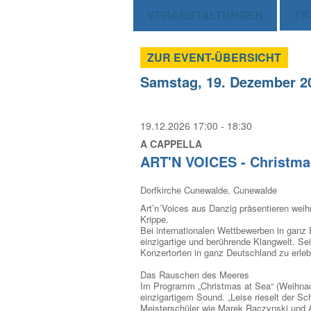
TI
VERANSTALTUNGEN
ZUR EVENT-ÜBERSICHT
Samstag, 19. Dezember 2
19.12.2026 17:00 - 18:30
A CAPPELLA
ART'N VOICES - Christmas
Dorfkirche Cunewalde, Cunewalde
Art’n´Voices aus Danzig präsentieren wei
Krippe.
Bei internationalen Wettbewerben in ganz 
einzigartige und berührende Klangwelt. S
Konzertorten in ganz Deutschland zu erle
Das Rauschen des Meeres
Im Programm „Christmas at Sea“ (Weihnach
einzigartigem Sound. „Leise rieselt der Sc
Meisterschüler wie Marek Raczynski und 