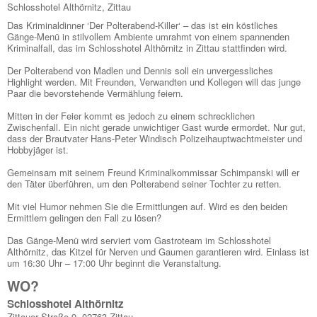
Schlosshotel Althörnitz, Zittau
Das Kriminaldinner ‘Der Polterabend-Killer‘ – das ist ein köstliches
Gänge-Menü in stilvollem Ambiente umrahmt von einem spannenden
Kriminalfall, das im Schlosshotel Althörnitz in Zittau stattfinden wird.
Der Polterabend von Madlen und Dennis soll ein unvergessliches
Highlight werden. Mit Freunden, Verwandten und Kollegen will das junge
Paar die bevorstehende Vermählung feiern.
Mitten in der Feier kommt es jedoch zu einem schrecklichen
Zwischenfall. Ein nicht gerade unwichtiger Gast wurde ermordet. Nur gut,
dass der Brautvater Hans-Peter Windisch Polizeihauptwachtmeister und
Hobbyjäger ist.
Gemeinsam mit seinem Freund Kriminalkommissar Schimpanski will er
den Täter überführen, um den Polterabend seiner Tochter zu retten.
Mit viel Humor nehmen Sie die Ermittlungen auf. Wird es den beiden
Ermittlern gelingen den Fall zu lösen?
Das Gänge-Menü wird serviert vom Gastroteam im Schlosshotel
Althörnitz, das Kitzel für Nerven und Gaumen garantieren wird. Einlass ist
um 16:30 Uhr – 17:00 Uhr beginnt die Veranstaltung.
WO?
Schlosshotel Althörnitz
Zittauer Straße 9, 02763 Zittau