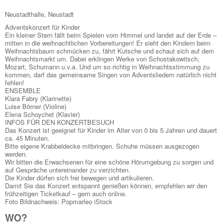
Neustadthalle, Neustadt
Adventskonzert für Kinder
Ein kleiner Stern fällt beim Spielen vom Himmel und landet auf der Erde –
mitten in die weihnachtlichen Vorbereitungen! Er sieht den Kindern beim
Weihnachtsbaum schmücken zu, fährt Kutsche und schaut sich auf dem
Weihnachtsmarkt um. Dabei erklingen Werke von Schostakowitsch,
Mozart, Schumann u.v.a. Und um so richtig in Weihnachtsstimmung zu
kommen, darf das gemeinsame Singen von Adventsliedern natürlich nicht
fehlen!
ENSEMBLE
Klara Fabry (Klarinette)
Luise Börner (Violine)
Elena Schoychet (Klavier)
INFOS FÜR DEN KONZERTBESUCH
Das Konzert ist geeignet für Kinder im Alter von 0 bis 5 Jahren und dauert
ca. 45 Minuten.
Bitte eigene Krabbeldecke mitbringen. Schuhe müssen ausgezogen
werden.
Wir bitten die Erwachsenen für eine schöne Hörumgebung zu sorgen und
auf Gespräche untereinander zu verzichten.
Die Kinder dürfen sich frei bewegen und artikulieren.
Damit Sie das Konzert entspannt genießen können, empfehlen wir den
frühzeitigen Ticketkauf – gern auch online.
Foto Bildnachweis: Popmarleo iStock
WO?