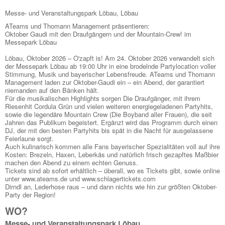
Messe- und Veranstaltungspark Löbau, Löbau
ATeams und Thomann Management präsentieren:
Oktober Gaudi mit den Draufgängern und der Mountain-Crew! im
Messepark Löbau
Löbau, Oktober 2026 – O'zapft is! Am 24. Oktober 2026 verwandelt sich
der Messepark Löbau ab 19:00 Uhr in eine brodelnde Partylocation voller
Stimmung, Musik und bayerischer Lebensfreude. ATeams und Thomann
Management laden zur Oktober-Gaudi ein – ein Abend, der garantiert
niemanden auf den Bänken hält.
Für die musikalischen Highlights sorgen Die Draufgänger, mit ihrem
Riesenhit Cordula Grün und vielen weiteren energiegeladenen Partyhits,
sowie die legendäre Mountain Crew (Die Boyband aller Frauen), die seit
Jahren das Publikum begeistert. Ergänzt wird das Programm durch einen
DJ, der mit den besten Partyhits bis spät in die Nacht für ausgelassene
Feierlaune sorgt.
Auch kulinarisch kommen alle Fans bayerischer Spezialitäten voll auf ihre
Kosten: Brezeln, Haxen, Leberkäs und natürlich frisch gezapftes Maßbier
machen den Abend zu einem echten Genuss.
Tickets sind ab sofort erhältlich – überall, wo es Tickets gibt, sowie online
unter www.ateams.de und www.schlagertickets.com
Dirndl an, Lederhose raus – und dann nichts wie hin zur größten Oktober-
Party der Region!
WO?
Messe- und Veranstaltungspark Löbau