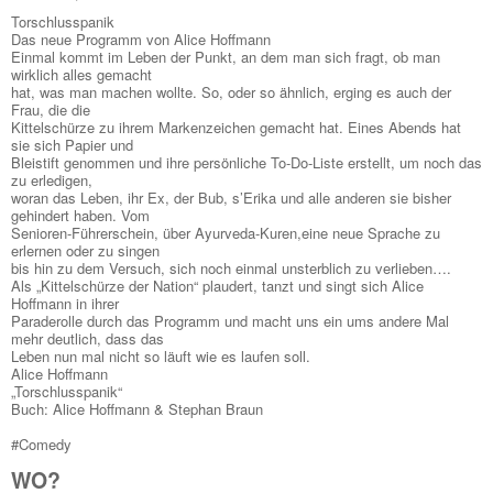
Torschlusspanik
Das neue Programm von Alice Hoffmann
Einmal kommt im Leben der Punkt, an dem man sich fragt, ob man
wirklich alles gemacht
hat, was man machen wollte. So, oder so ähnlich, erging es auch der
Frau, die die
Kittelschürze zu ihrem Markenzeichen gemacht hat. Eines Abends hat
sie sich Papier und
Bleistift genommen und ihre persönliche To-Do-Liste erstellt, um noch das
zu erledigen,
woran das Leben, ihr Ex, der Bub, s’Erika und alle anderen sie bisher
gehindert haben. Vom
Senioren-Führerschein, über Ayurveda-Kuren,eine neue Sprache zu
erlernen oder zu singen
bis hin zu dem Versuch, sich noch einmal unsterblich zu verlieben….
Als „Kittelschürze der Nation“ plaudert, tanzt und singt sich Alice
Hoffmann in ihrer
Paraderolle durch das Programm und macht uns ein ums andere Mal
mehr deutlich, dass das
Leben nun mal nicht so läuft wie es laufen soll.
Alice Hoffmann
„Torschlusspanik“
Buch: Alice Hoffmann & Stephan Braun
#Comedy
WO?