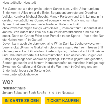
Neustadthalle, Neustadt
Ein Garten ist wie das pralle Leben: Schön bunt, voller Arbeit und am
Ende kommt Alles unter die Erde. So präsentieren die drei Dresdner
Vollblut-Komiker Michael Specht, Mandy Partzsch und Erik Lehmann ihr
quietschvergnügliches Comedy-Feuerwerk voller Musik und schräger
Typen. In einem Dutzend verschiedener Rollen und mit
ohrwurmverdächtigen Songs wird dieses „Botanical“ zum Gartenfest des
Jahres. Von Adam und Eva bis zum Vereinsvorsitzenden sind sie alle
dabei. Denn ob Garten Eden oder Parzelle in der Sparte – fest steht: Nur
die Harten komm` in Garten!
Davon kann auch die durchgeknallte Wirtin Darinka Becherovkova vom
Vereinslokal „Krumme Gurke“ ein Liedchen singen. An ihrem Tresen trifft
Gartenguru auf ambitionierten Sparten-Hipster, Tierfreund auf Grillmeister
und Heilkräuterexperte auf Mauerblümchen. Hier werden die Sorgen des
Alltags abgelegt oder wahlweise gepflegt. Hier wird gejätet und gesoffen,
Samen getauscht und hinterm Komposthaufen so manches Kind gezeugt.
Zwischen Kartoffeln und Kürbis ist die Welt noch in Ordnung und am
Ende findet jeder sein Gartenglück.
www.gartenglück-show.de
WO?
Neustadthalle
Johann-Sebastian-Bach-Straße 15, 01844 Neustadt
IN KARTE ZEIGEN
TICKET KAUFEN