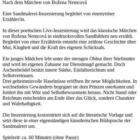
Nach dem Märchen von Božena Nemcová
Eine Sandmalerei-Inszenierung begleitet von einem/einer
Erzähler/in.
In dieser poetischen Live-Inszenierung wird das klassische Märchen
von Božena Nemcová in eindrucksvollen Sandbildern neu erzählt.
Begleitet von einer Erzählerin entsteht eine zeitlose Geschichte über
Mut, Klugheit und die Kraft des eigenen Schicksals.
Ein junges Mädchen lebt unter der strengen Obhut ihrer Stiefmutter
und wird im eigenen Zuhause zur Dienstmagd gemacht. Doch
Aschenbrödel besitzt innere Stärke, Einfallsreichtum und
Selbstvertrauen.
Drei geheimnisvolle Haselnüsse eröffnen ihr neue Möglichkeiten. In
wechselnden Gewändern begegnet sie dem Prinzen unerkannt und
fordert ihn mit Witz und Selbstbewusstsein heraus. Nicht Stand oder
Reichtum entscheiden am Ende über das Glück, sondern Charakter
und Wahrhaftigkeit.
Die Inszenierung konzentriert sich auf die literarische Vorlage und
setzt diese in einer eigenständigen künstlerischen Bildsprache der
Sandmalerei um.
Spielzeit: ca. 60 Minuten (ohne Pause)