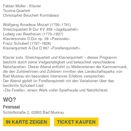
Fabian Müller - Klavier
Tsurina-Quartett
Christopher Beuchert Kontrabass
Wolfgang Amadeus Mozart (1756–1791)
Streichquartett B-Dur KV 458 »Jagdquartett«
Ludwig van Beethoven (1770–1827)
Klaviersonate D-Dur op. 28 »Pastorale«
Franz Schubert (1797–1828)
Klavierquintett A-Dur D 667 »Forellenquintett«
Klavier solo, Streichquartett und Klavierquintett – dieses Programm
besticht durch seine Vielgestaltigkeit und beleuchtet verschiedene
Naturfacetten. Dieser Abend entführt zu Meilensteinen der Kammermusik,
die den Zuhörerinnen und Zuhörern inmitten des Landschaftsparks von
Bad Muskau ein besonders intensives Erlebnis versprechen.
Der Abend gipfelt im Forellenquintett mit den Variationen über das
berühmte Schubert-Lied
»Die Forelle«, einem Werk voller Spielfreude und Natürlichkeit.
WO?
Festsaal
Schloßstraße 2, 02953 Bad Muskau
IN KARTE ZEIGEN
TICKET KAUFEN