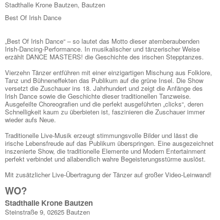
Stadthalle Krone Bautzen, Bautzen
Best Of Irish Dance
„Best Of Irish Dance“ – so lautet das Motto dieser atemberaubenden
Irish-Dancing-Performance. In musikalischer und tänzerischer Weise
erzählt DANCE MASTERS! die Geschichte des irischen Stepptanzes.
Vierzehn Tänzer entführen mit einer einzigartigen Mischung aus Folklore,
Tanz und Bühneneffekten das Publikum auf die grüne Insel. Die Show
versetzt die Zuschauer ins 18. Jahrhundert und zeigt die Anfänge des
Irish Dance sowie die Geschichte dieser traditionellen Tanzweise.
Ausgefeilte Choreografien und die perfekt ausgeführten „clicks“, deren
Schnelligkeit kaum zu überbieten ist, faszinieren die Zuschauer immer
wieder aufs Neue.
Traditionelle Live-Musik erzeugt stimmungsvolle Bilder und lässt die
irische Lebensfreude auf das Publikum überspringen. Eine ausgezeichnet
inszenierte Show, die traditionelle Elemente und Modern Entertainment
perfekt verbindet und allabendlich wahre Begeisterungsstürme auslöst.
Mit zusätzlicher Live-Übertragung der Tänzer auf großer Video-Leinwand!
WO?
Stadthalle Krone Bautzen
Steinstraße 9, 02625 Bautzen