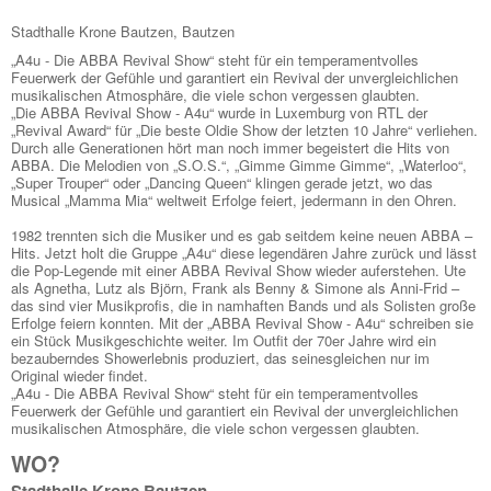
Stadthalle Krone Bautzen, Bautzen
„A4u - Die ABBA Revival Show“ steht für ein temperamentvolles
Feuerwerk der Gefühle und garantiert ein Revival der unvergleichlichen
musikalischen Atmosphäre, die viele schon vergessen glaubten.
„Die ABBA Revival Show - A4u“ wurde in Luxemburg von RTL der
„Revival Award“ für „Die beste Oldie Show der letzten 10 Jahre“ verliehen.
Durch alle Generationen hört man noch immer begeistert die Hits von
ABBA. Die Melodien von „S.O.S.“, „Gimme Gimme Gimme“, „Waterloo“,
„Super Trouper“ oder „Dancing Queen“ klingen gerade jetzt, wo das
Musical „Mamma Mia“ weltweit Erfolge feiert, jedermann in den Ohren.
1982 trennten sich die Musiker und es gab seitdem keine neuen ABBA –
Hits. Jetzt holt die Gruppe „A4u“ diese legendären Jahre zurück und lässt
die Pop-Legende mit einer ABBA Revival Show wieder auferstehen. Ute
als Agnetha, Lutz als Björn, Frank als Benny & Simone als Anni-Frid –
das sind vier Musikprofis, die in namhaften Bands und als Solisten große
Erfolge feiern konnten. Mit der „ABBA Revival Show - A4u“ schreiben sie
ein Stück Musikgeschichte weiter. Im Outfit der 70er Jahre wird ein
bezauberndes Showerlebnis produziert, das seinesgleichen nur im
Original wieder findet.
„A4u - Die ABBA Revival Show“ steht für ein temperamentvolles
Feuerwerk der Gefühle und garantiert ein Revival der unvergleichlichen
musikalischen Atmosphäre, die viele schon vergessen glaubten.
WO?