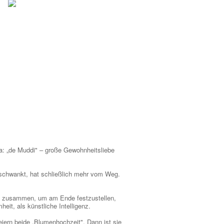
da: „de Muddi" – große Gewohnheitsliebe
schwankt, hat schließlich mehr vom Weg.
ung zusammen, um am Ende festzustellen,
eit, als künstliche Intelligenz.
iern beide „Blumenhochzeit". Dann ist sie