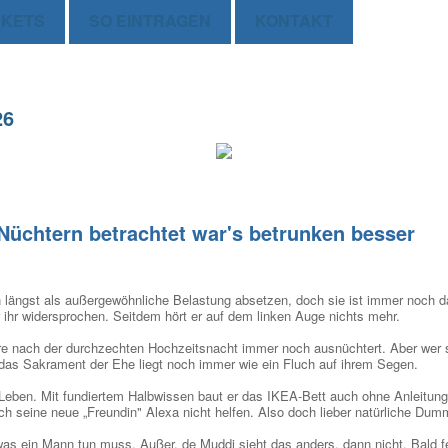
CKETS
SO EINTRAGEN
KONTAKT
26
Nüchtern betrachtet war's betrunken besser
n längst als außergewöhnliche Belastung absetzen, doch sie ist immer noch 
 ihr widersprochen. Seitdem hört er auf dem linken Auge nichts mehr.
re nach der durchzechten Hochzeitsnacht immer noch ausnüchtert. Aber wer 
h das Sakrament der Ehe liegt noch immer wie ein Fluch auf ihrem Segen.
hs Leben. Mit fundiertem Halbwissen baut er das IKEA-Bett auch ohne Anleit
h seine neue „Freundin" Alexa nicht helfen. Also doch lieber natürliche Dummh
as ein Mann tun muss. Außer, de Muddi sieht das anders, dann nicht. Bald fe