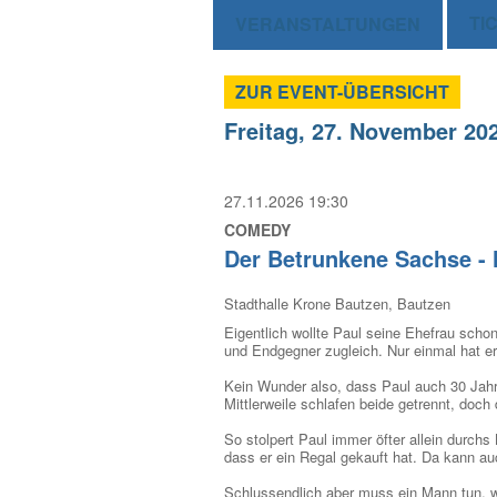
TI
VERANSTALTUNGEN
ZUR EVENT-ÜBERSICHT
Freitag, 27. November 20
27.11.2026 19:30
COMEDY
Der Betrunkene Sachse - 
Stadthalle Krone Bautzen, Bautzen
Eigentlich wollte Paul seine Ehefrau scho
und Endgegner zugleich. Nur einmal hat er
Kein Wunder also, dass Paul auch 30 Jah
Mittlerweile schlafen beide getrennt, doc
So stolpert Paul immer öfter allein durc
dass er ein Regal gekauft hat. Da kann auc
Schlussendlich aber muss ein Mann tun, w