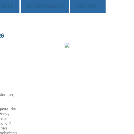
CKETS
SO EINTRAGEN
KONTAKT
26
sten tun,
gäste, die
 Heavy
ller
nd ich"
chen
eschichten