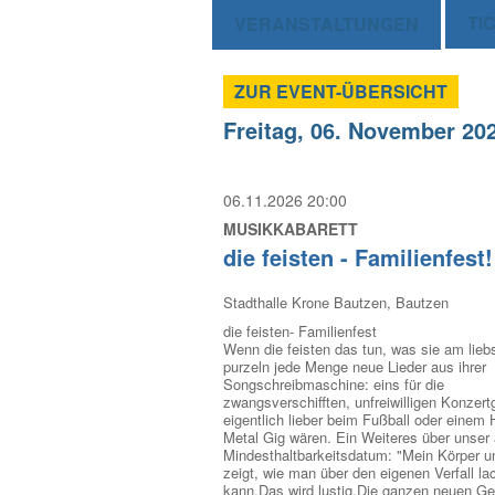
TI
VERANSTALTUNGEN
ZUR EVENT-ÜBERSICHT
Freitag, 06. November 20
06.11.2026 20:00
MUSIKKABARETT
die feisten - Familienfest!
Stadthalle Krone Bautzen, Bautzen
die feisten- Familienfest
Wenn die feisten das tun, was sie am lieb
purzeln jede Menge neue Lieder aus ihrer
Songschreibmaschine: eins für die
zwangsverschifften, unfreiwilligen Konzert
eigentlich lieber beim Fußball oder einem
Metal Gig wären. Ein Weiteres über unser a
Mindesthaltbarkeitsdatum: "Mein Körper u
zeigt, wie man über den eigenen Verfall la
kann.Das wird lustig.Die ganzen neuen G